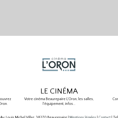
LE CINÉMA
couvrez
Votre cinéma Beaurepaire L'Oron, les salles,
Con
Oron.
l'équipement, infos...
 Av. Louis Michel Villaz, 38270 Beaurepaire |
Mentions légales
|
Contact
| Te