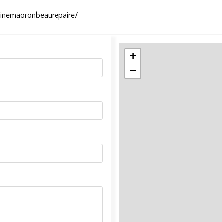
cinemaoronbeaurepaire/
+
−