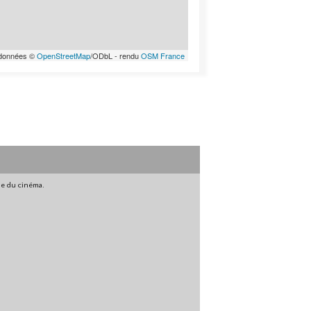
données ©
OpenStreetMap
/ODbL - rendu
OSM France
gne du cinéma.